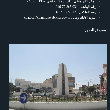
المقر الاجتماعي
:04شارع 18 جانفي 1952 السبيخة
رقم الهاتف
: 031 365 77 216 +
رقم الفاكس
: 517 365 77 216 +
الب
ريد الالكتروني
: contact@commune-sbikha.gov.tn
معرض الصور