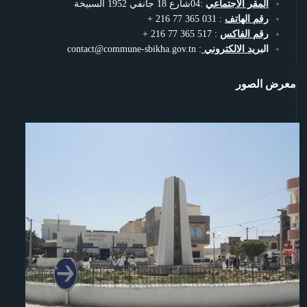
المقر الاجتماعي
:04شارع 18 جانفي 1952 السبيخة
رقم الهاتف
: 031 365 77 216 +
رقم الفاكس
: 517 365 77 216 +
الب
ريد الالكتروني
: contact@commune-sbikha.gov.tn
معرض الصور