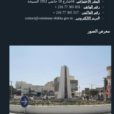
المقر الاجتماعي
:04شارع 18 جانفي 1952 السبيخة
رقم الهاتف
: 031 365 77 216 +
رقم الفاكس
: 517 365 77 216 +
الب
ريد الالكتروني
: contact@commune-sbikha.gov.tn
معرض الصور