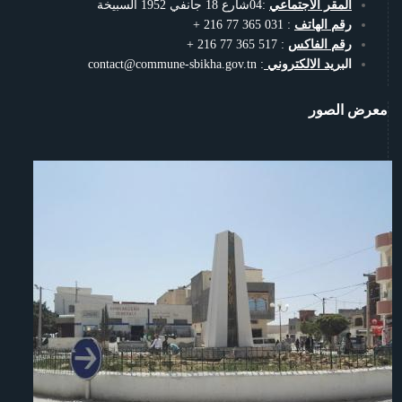
المقر الاجتماعي
:04شارع 18 جانفي 1952 السبيخة
رقم الهاتف
: 031 365 77 216 +
رقم الفاكس
: 517 365 77 216 +
الب
ريد الالكتروني
: contact@commune-sbikha.gov.tn
معرض الصور