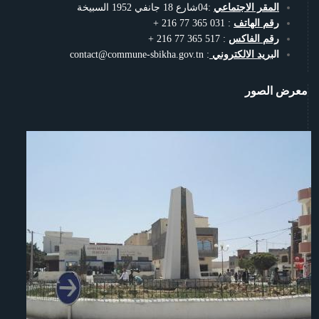
المقر الاجتماعي
:04شارع 18 جانفي 1952 السبيخة
رقم الهاتف
: 031 365 77 216 +
رقم الفاكس
: 517 365 77 216 +
الب
ريد الالكتروني
: contact@commune-sbikha.gov.tn
معرض الصور